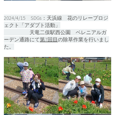
2024/4/15 SDGs：天浜線 花のリレープロジ
ェクト「アダプト活動」
天竜二俣駅西公園 ベレニアルガ
ーデン通路にて
第7
回目
の除草作業を行いまし
た。